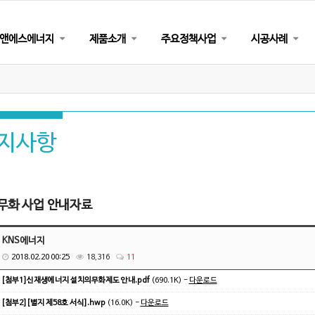
앤에스에너지
제품소개
주요정책사업
시공사례
지사항
무화 사업 안내자료
KNS에너지
2018.02.20 00:25
18,316
11
:
[첨부1]신재생에너지 설치의무화제도 안내.pdf
(690.1K) -
다운로드
:
[첨부2][별지 제58호 서식].hwp
(16.0K) -
다운로드