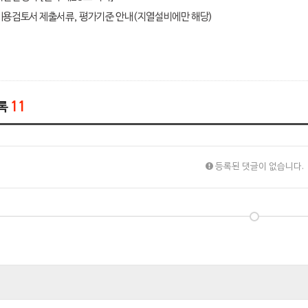
용검토서 제출서류, 평가기준 안내(지열설비에만 해당)
록
11
등록된 댓글이 없습니다.
'태양열집열기' 소개