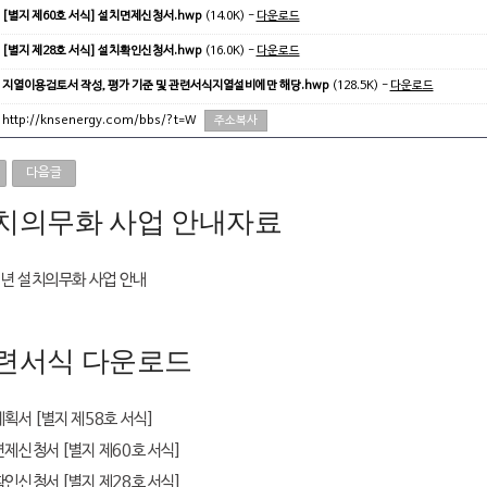
:
[별지 제60호 서식] 설치면제신청서.hwp
(14.0K) -
다운로드
:
[별지 제28호 서식] 설치확인신청서.hwp
(16.0K) -
다운로드
:
지열이용검토서 작성, 평가 기준 및 관련서식지열설비에만 해당.hwp
(128.5K) -
다운로드
:
http://knsenergy.com/bbs/?t=W
주소복사
다음글
치의무화 사업 안내자료
7년 설치의무화 사업 안내
련서식 다운로드
획서 [별지 제58호 서식]
제신청서 [별지 제60호 서식]
인신청서 [별지 제28호 서식]