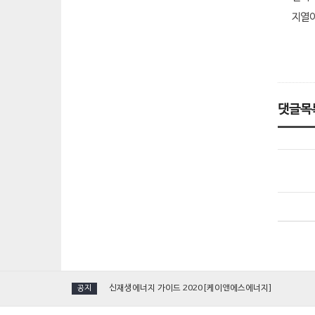
지열이
댓글목
[국제그린에너지엑스포] 케이앤에스에너지, 단일 진공관형 
신재생에너지 가이드 2020[케이앤에스에너지]
공지
[인터뷰] 김수화 혁신이앤씨·KNS에너지 대표