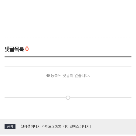
댓글목록
0
등록된 댓글이 없습니다.
[국제그린에너지엑스포] 케이앤에스에너지, 단일 진공관형 '태양열집열기' 소개
신재생에너지 가이드 2020[케이앤에스에너지]
공지