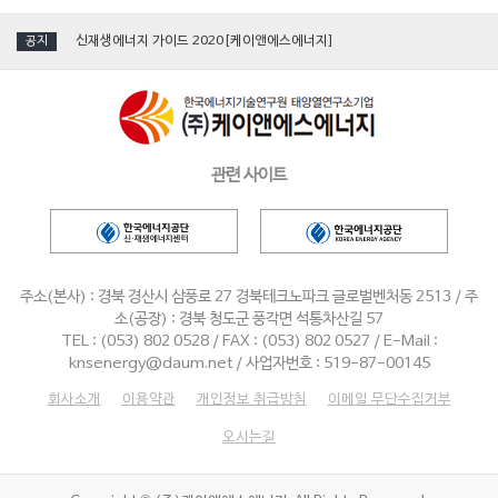
[국제그린에너지엑스포] 케이앤에스에너지, 단일 진공관형 '태양열집열기' 소개
신재생에너지 가이드 2020[케이앤에스에너지]
공지
[인터뷰] 김수화 혁신이앤씨·KNS에너지 대표
[영상_aving]케이앤에스에너지_2019 국제그린에너지엑스포
2019 에너지대전 참가[케이앤에스에너지]
관련 사이트
[국제그린에너지엑스포] 케이앤에스에너지, 단일 진공관형 '태양열집열기' 소개
신재생에너지 가이드 2020[케이앤에스에너지]
[인터뷰] 김수화 혁신이앤씨·KNS에너지 대표
주소(본사) : 경북 경산시 삼풍로 27 경북테크노파크 글로벌벤처동 2513 / 주
[영상_aving]케이앤에스에너지_2019 국제그린에너지엑스포
소(공장) : 경북 청도군 풍각면 석통차산길 57
TEL : (053) 802 0528 / FAX : (053) 802 0527 / E-Mail :
2019 에너지대전 참가[케이앤에스에너지]
knsenergy@daum.net / 사업자번호 : 519-87-00145
회사소개
이용약관
개인정보 취급방침
이메일 무단수집거부
오시는길