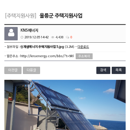
[주택지원사원]
울릉군 주택지원사업
KNS에너지
2019.12.05 14:42
4,438
0
- 첨부파일 :
신재생에너지 주택지원사업 5.jpg
(3.2M) -
다운로드
- 짧은주소 :
http://knsenergy.com/bbs/?t=9Rl
주소복사
이전글
다음글
검색
목록