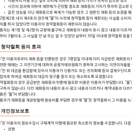
이용자의 사용 또는 일부 소비에 의하여 재화 등의 가치가 현저히 감소한 경우
시간의 경과에 의하여 재판매가 곤란할 정도로 재화등의 가치가 현저히 감소한 
같은 성능을 지닌 재화등으로 복제가 가능한 경우 그 원본인 재화 등의 포장을 
2항제2호 내지 제4호의 경우에 "몰"이 사전에 청약철회 등이 제한되는 사실을 소비자
치를 하지 않았다면 이용자의 청약철회등이 제한되지 않습니다.
용자는 제1항 및 제2항의 규정에 불구하고 재화등의 내용이 표시·광고 내용과 다르
부터 3월이내, 그 사실을 안 날 또는 알 수 있었던 날부터 30일 이내에 청약철회 등을 
 청약철회 등의 효과
몰"은 이용자로부터 재화 등을 반환받은 경우 3영업일 이내에 이미 지급받은 재화등의 
연한 때에는 그 지연기간에 대하여 공정거래위원회가 정하여 고시하는 지연이자율을 
몰"은 위 대금을 환급함에 있어서 이용자가 신용카드 또는 전자화폐 등의 결제수단으
업자로 하여금 재화등의 대금의 청구를 정지 또는 취소하도록 요청합니다.
약철회등의 경우 공급받은 재화등의 반환에 필요한 비용은 이용자가 부담합니다. "몰
구하지 않습니다. 다만 재화등의 내용이 표시·광고 내용과 다르거나 계약내용과 다르
용은 "몰"이 부담합니다.
용자가 재화등을 제공받을때 발송비를 부담한 경우에 "몰"은 청약철회시 그 비용을 
조 개인정보보호
몰"은 이용자의 정보수집시 구매계약 이행에 필요한 최소한의 정보를 수집합니다. 다음
성명