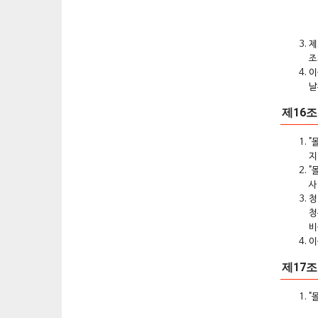
제
조
이
날
제16조
"
지
"
사
청
청
비
이
제17
"