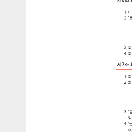
제6조
이
"
회
회
제7조 
회
회
"
있
"
소