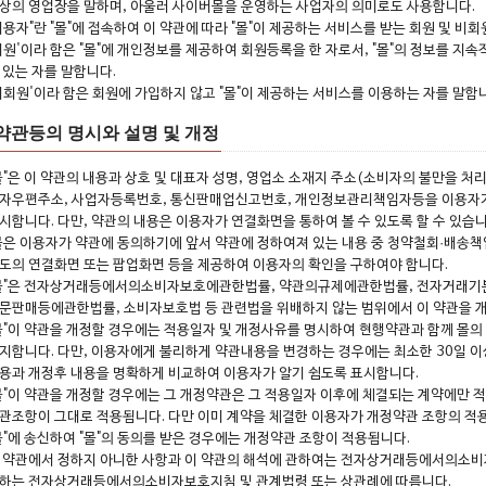
상의 영업장을 말하며, 아울러 사이버몰을 운영하는 사업자의 의미로도 사용합니다.
이용자"란 "몰"에 접속하여 이 약관에 따라 "몰"이 제공하는 서비스를 받는 회원 및 비
회원'이라 함은 "몰"에 개인정보를 제공하여 회원등록을 한 자로서, "몰"의 정보를 지
 있는 자를 말합니다.
비회원'이라 함은 회원에 가입하지 않고 "몰"이 제공하는 서비스를 이용하는 자를 말합
약관등의 명시와 설명 및 개정
몰"은 이 약관의 내용과 상호 및 대표자 성명, 영업소 소재지 주소(소비자의 불만을 처
자우편주소, 사업자등록번호, 통신판매업신고번호, 개인정보관리책임자등을 이용자가 
시합니다. 다만, 약관의 내용은 이용자가 연결화면을 통하여 볼 수 있도록 할 수 있습니
몰은 이용자가 약관에 동의하기에 앞서 약관에 정하여져 있는 내용 중 청약철회·배송책
도의 연결화면 또는 팝업화면 등을 제공하여 이용자의 확인을 구하여야 합니다.
몰"은 전자상거래등에서의소비자보호에관한법률, 약관의규제에관한법률, 전자거래기
문판매등에관한법률, 소비자보호법 등 관련법을 위배하지 않는 범위에서 이 약관을 개
몰"이 약관을 개정할 경우에는 적용일자 및 개정사유를 명시하여 현행약관과 함께 몰
지합니다. 다만, 이용자에게 불리하게 약관내용을 변경하는 경우에는 최소한 30일 이상
용과 개정후 내용을 명확하게 비교하여 이용자가 알기 쉽도록 표시합니다.
몰"이 약관을 개정할 경우에는 그 개정약관은 그 적용일자 이후에 체결되는 계약에만 
관조항이 그대로 적용됩니다. 다만 이미 계약을 체결한 이용자가 개정약관 조항의 적
몰"에 송신하여 "몰"의 동의를 받은 경우에는 개정약관 조항이 적용됩니다.
 약관에서 정하지 아니한 사항과 이 약관의 해석에 관하여는 전자상거래등에서의소
하는 전자상거래등에서의소비자보호지침 및 관계법령 또는 상관례에 따릅니다.