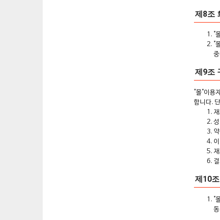
제8조 
"
"
중
제9조
"몰"이용
합니다. 
재
성
약
이
재
결
제10조
"
동