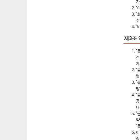
가
"
'
수
'
제3조 
"
전
게
"
별
"
방
"
공
내
"
약
'
이
정