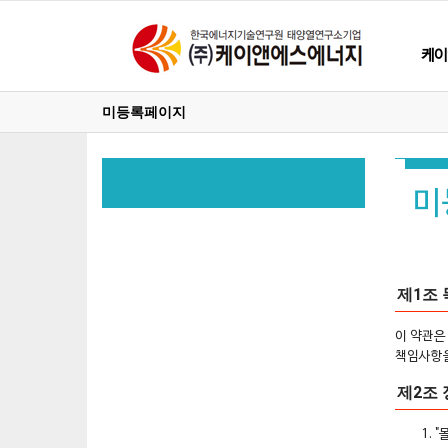
케이
미등록페이지
미
제1조 
이 약관은
책임사항을
제2조 
"