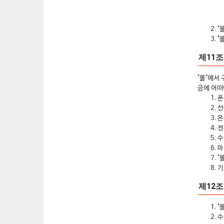
"
"
제11
"몰"에서
금에 어떠
폰
선
온
전
수
마
"
기
제12
"
수