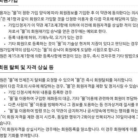
 회원가입
용자는 "몰"이 정한 가입 양식에 따라 회원정보를 기입한 후 이 약관에 동의한다는 
몰"은 제1항과 같이 회원으로 가입할 것을 신청한 이용자 중 다음 각호에 해당하지 않는
가입신청자가 이 약관 제7조제3항에 의하여 이전에 회원자격을 상실한 적이 있는
자로서 "몰"의 회원재가입 승낙을 얻은 경우에는 예외로 한다.
등록 내용에 허위, 기재누락, 오기가 있는 경우
기타 회원으로 등록하는 것이 "몰"의 기술상 현저히 지장이 있다고 판단되는 경
원가입계약의 성립시기는 "몰"의 승낙이 회원에게 도달한 시점으로 합니다.
원은 제15조제1항에 의한 등록사항에 변경이 있는 경우, 즉시 전자우편 기타 방법으로
회원 탈퇴 및 자격 상실 등
원은 "몰"에 언제든지 탈퇴를 요청할 수 있으며 "몰"은 즉시 회원탈퇴를 처리합니다.
원이 다음 각호의 사유에 해당하는 경우, "몰"은 회원자격을 제한 및 정지시킬 수 있습
가입 신청시에 허위 내용을 등록한 경우
"몰"을 이용하여 구입한 재화등의 대금, 기타 "몰"이용에 관련하여 회원이 부담
다른 사람의 "몰" 이용을 방해하거나 그 정보를 도용하는 등 전자상거래 질서를 
"몰"을 이용하여 법령 또는 이 약관이 금지하거나 공서양속에 반하는 행위를 하는
몰"이 회원 자격을 제한·정지 시킨후, 동일한 행위가 2회이상 반복되거나 30일이내에 
습니다.
몰"이 회원자격을 상실시키는 경우에는 회원등록을 말소합니다. 이 경우 회원에게 이를
명할 기회를 부여합니다.