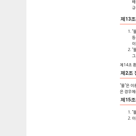
배
규
제13조
"
등
이
"
그
제14조 
제2조 
"몰"은 
은 경우에
제15조
"
이