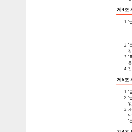
제4조 
"
"
경
"
통
전
제5조
"
"
없
사
당
"