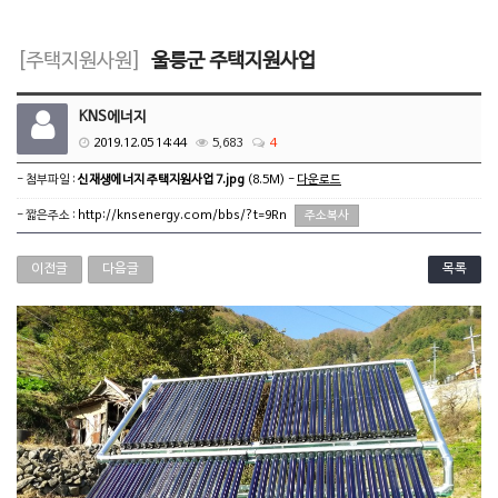
[주택지원사원]
울릉군 주택지원사업
KNS에너지
2019.12.05 14:44
5,683
4
- 첨부파일 :
신재생에너지 주택지원사업 7.jpg
(8.5M) -
다운로드
- 짧은주소 :
http://knsenergy.com/bbs/?t=9Rn
주소복사
이전글
다음글
목록