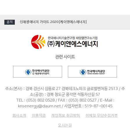
[국제그린에너지엑스포] 케이앤에스에너지, 단일 진공관형 '태양열집열기' 소개
신재생에너지 가이드 2020[케이앤에스에너지]
공지
[인터뷰] 김수화 혁신이앤씨·KNS에너지 대표
[영상_aving]케이앤에스에너지_2019 국제그린에너지엑스포
2019 에너지대전 참가[케이앤에스에너지]
관련 사이트
[국제그린에너지엑스포] 케이앤에스에너지, 단일 진공관형 '태양열집열기' 소개
신재생에너지 가이드 2020[케이앤에스에너지]
[인터뷰] 김수화 혁신이앤씨·KNS에너지 대표
주소(본사) : 경북 경산시 삼풍로 27 경북테크노파크 글로벌벤처동 2513 / 주
[영상_aving]케이앤에스에너지_2019 국제그린에너지엑스포
소(공장) : 경북 청도군 풍각면 석통차산길 57
TEL : (053) 802 0528 / FAX : (053) 802 0527 / E-Mail :
2019 에너지대전 참가[케이앤에스에너지]
knsenergy@daum.net / 사업자번호 : 519-87-00145
회사소개
이용약관
개인정보 취급방침
이메일 무단수집거부
오시는길