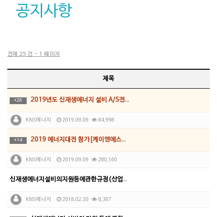
공지사항
전체 25 건 - 1 페이지
제목
2019년도 신재생에너지 설비 A/S전담업체 선정_케이…
+
26
KNS에너지
2019.09.09
84,998
2019 에너지대전 참가[케이앤에스에너지]
+
14
KNS에너지
2019.09.09
280,160
신재생에너지설비의지원등에관한규정(산업통상자원부고시 제2…
KNS에너지
2018.02.20
8,307