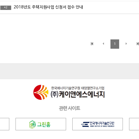
2018년도 주택지원사업 신청서 접수 안내
+
2
1
'태양열집열기' 소개
스포
관련 사이트
'태양열집열기' 소개