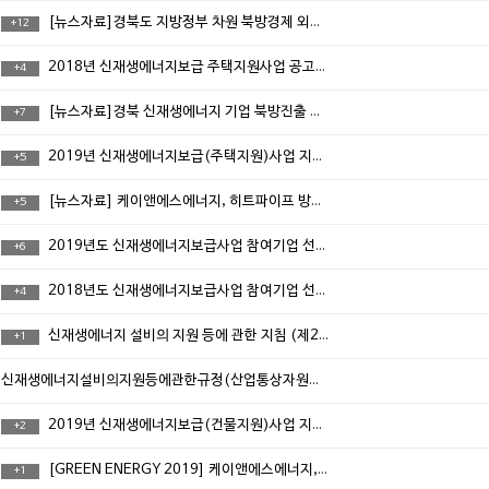
[뉴스자료]경북도 지방정부 차원 북방경제 외교 활동...몽골에 에너지자립마을 조성
+
12
2018년 신재생에너지보급 주택지원사업 공고(산업통산자원부 공고 제2018-184호)
+
4
[뉴스자료]경북 신재생에너지 기업 북방진출 탄력 받는다.(케이앤에스에너지 참여)
+
7
2019년 신재생에너지보급(주택지원)사업 지원공고
+
5
[뉴스자료] 케이앤에스에너지, 히트파이프 방식 태양열 집열기 선보여
+
5
2019년도 신재생에너지보급사업 참여기업 선정(협약서 첨부)
+
6
2018년도 신재생에너지보급사업 참여기업 선정결과
+
4
신재생에너지 설비의 지원 등에 관한 지침 (제2017-4호)다운로드
+
1
신재생에너지설비의지원등에관한규정(산업통상자원부고시 제2016-249호)다운로드
2019년 신재생에너지보급(건물지원)사업 지원공고
+
2
[GREEN ENERGY 2019] 케이앤에스에너지, 고효율 집열기 선보여
+
1