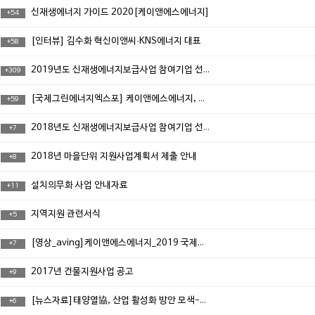
신재생에너지 가이드 2020[케이앤에스에너지]
+
54
[인터뷰] 김수화 혁신이앤씨·KNS에너지 대표
+
58
2019년도 신재생에너지보급사업 참여기업 선정결과
+
309
[국제그린에너지엑스포] 케이앤에스에너지, 단일 진공관형 '태양열집열기' 소개
+
59
2018년도 신재생에너지보급사업 참여기업 선정(협약서 첨부)
+
7
2018년 마을단위 지원사업계획서 제출 안내
+
8
설치의무화 사업 안내자료
+
11
지역지원 관련서식
+
5
[영상_aving]케이앤에스에너지_2019 국제그린에너지엑스포
+
7
2017년 건물지원사업 공고
+
9
[뉴스자료]태양열協, 산업 활성화 방안 모색-산·학·연·관 참석 합동세미나 개최
+
6