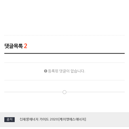
댓글목록
2
등록된 댓글이 없습니다.
[국제그린에너지엑스포] 케이앤에스에너지, 단일 진공관형 '태양열집열기' 소개
신재생에너지 가이드 2020[케이앤에스에너지]
공지